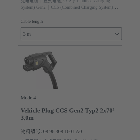
充电电缆
直式电缆, CCS (Combined Charging
System) Gen2
CCS (Combined Charging System)
Gen2 类型 2, 母头 （车辆侧）
电缆长度: 3 m
Cable length
3 m
Mode 4
Vehicle Plug CCS Gen2 Typ2 2x70²
3,0m
物料编号: 08 96 308 1601 A0