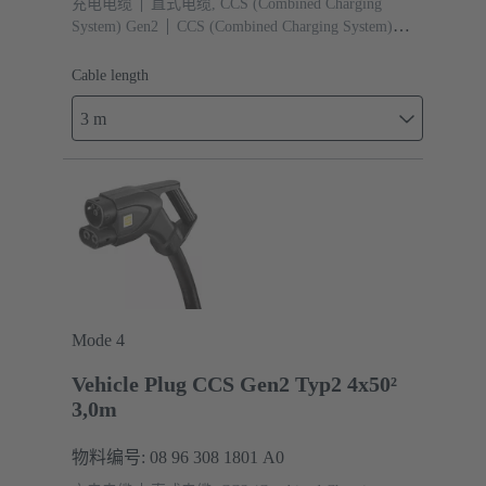
充电电缆
直式电缆, CCS (Combined Charging
System) Gen2
CCS (Combined Charging System)
Gen2 类型 2, 母头 （车辆侧）
电缆长度: 3 m
Cable length
3 m
Mode 4
Vehicle Plug CCS Gen2 Typ2 4x50²
3,0m
物料编号: 08 96 308 1801 A0