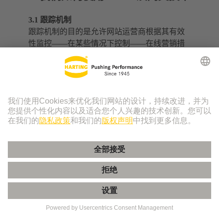
3.1 跟踪机制
跟踪机制的目的是允许网站运营商根据其有效
性监控——在某些情况下控制——在线营销措
施。“跟踪”一词的常用同义词包括“网络控制”、
“网络分析”和“流量分析”。跟踪包括对网站及其
使用的在线营销措施的成功监控、控制和效率
分析。用于跟踪目的的措施通常会检查网站访
问者的来源、他们在平台上的行为和操作，以
及在某些情况下，他们离开页面后的行为。基
本上有两种不同的方法用于执行跟踪。
我们使用跟踪机制来测量和分析其覆盖范围，
并对网页内容进行个性化设置。如果您是注册
用户并且已经登录，我们也将使用跟踪机制进
行分析。
3.2 范围测量和分析
范围测量和分析（以及点击流分析、数据流量
分析、流量分析、网站分析、网站控制等）是