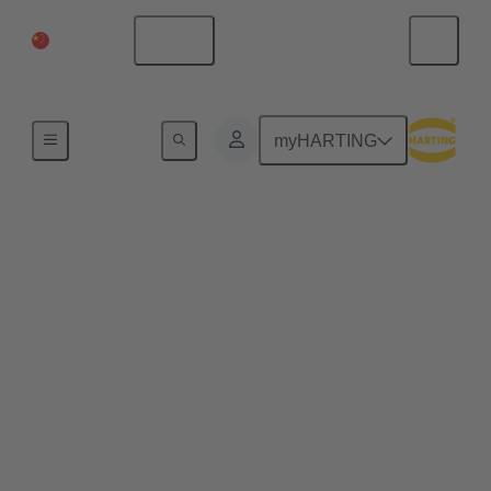
中国大陆
中文
首页
myHARTING
可现场接线的连接器 -
可节省多达 25% 的时
间
快速、工艺安全、直观，专为恶劣的工业环境
设计：现场可接线连接器可节省高达 25% 的时
间，并简化以太网网络的安装。