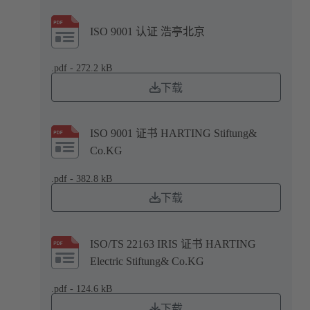
ISO 9001 认证 浩亭北京
.pdf - 272.2 kB
下载
ISO 9001 证书 HARTING Stiftung&
Co.KG
.pdf - 382.8 kB
下载
ISO/TS 22163 IRIS 证书 HARTING
Electric Stiftung& Co.KG
.pdf - 124.6 kB
下载