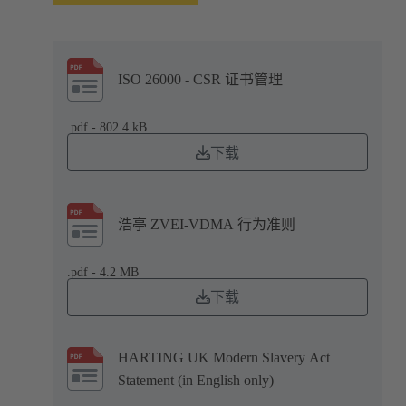
ISO 26000 - CSR 证书管理
.pdf - 802.4 kB
下载
浩亭 ZVEI-VDMA 行为准则
.pdf - 4.2 MB
下载
HARTING UK Modern Slavery Act
Statement (in English only)