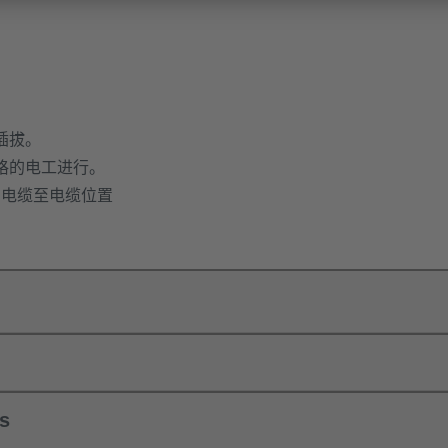
插拔。
格的电工进行。
插配的电缆至电缆位置
ls