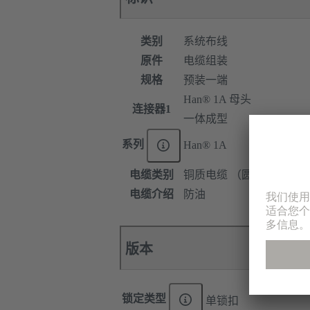
类别
系统布线
原件
电缆组装
规格
预装一端
Han® 1A 母头
连接器1
一体成型
系列
Han® 1A
电缆类别
铜质电缆 （圆型）
电缆介绍
防油
版本
锁定类型
单锁扣