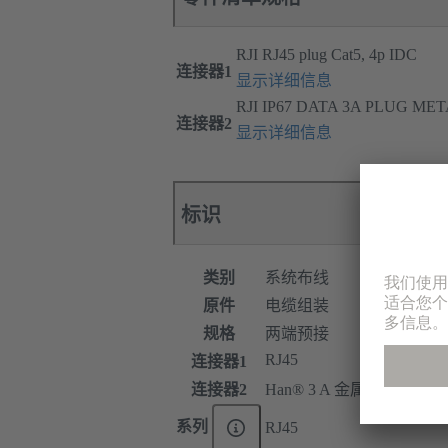
RJI RJ45 plug Cat5, 4p IDC
连接器1
显示详细信息
RJI IP67 DATA 3A PLUG ME
连接器2
显示详细信息
标识
类别
系统布线
原件
电缆组装
规格
两端预接
RJ45
连接器1
连接器2
Han® 3 A 金属
系列
RJ45