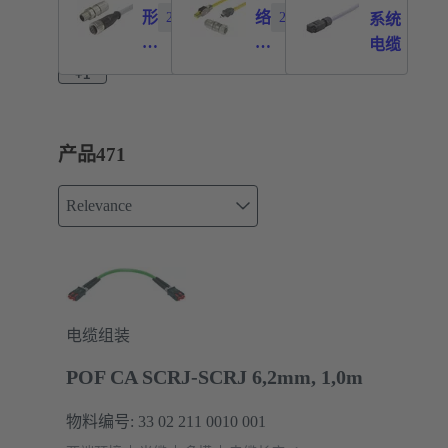
形
络
210
244
8
系统
连
系
电缆
接
统
+1
器
布
系
线
统
产品
471
布
线
Relevance
电缆组装
POF CA SCRJ-SCRJ 6,2mm, 1,0m
物料编号: 33 02 211 0010 001