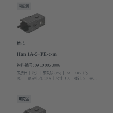
可配置
插芯
Han 1A-5+PE-c-m
物料编号: 09 10 005 3006
压接针
公头
聚酰胺 (PA)
RAL 9005（乌
黑）
额定电流: ‌10 A
尺寸: 1 A
插针: 5
导体
截面积: 0.14 ... 2.5 mm²
单锁扣
可配置