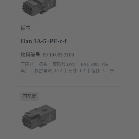
插芯
Han 1A-5+PE-c-f
物料编号: 09 10 005 3106
压接针
母头
聚酰胺 (PA)
RAL 9005（乌
黑）
额定电流: ‌10 A
尺寸: 1 A
插针: 5
导体
截面积: 0.14 ... 2.5 mm²
单锁扣
可配置