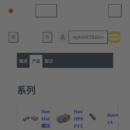
中国大陆
中文
myHARTING
产品类别
矩形连接器
产品
概述
产品
知识
系列
Han-
Han®
Han®
Modular®
HPR
567
79
101
1A
模块化连
PYD