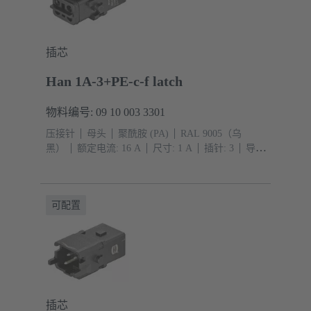
插芯
Han 1A-3+PE-c-f latch
物料编号: 09 10 003 3301
压接针
母头
聚酰胺 (PA)
RAL 9005（乌
黑）
额定电流: ‌16 A
尺寸: 1 A
插针: 3
导体
截面积: 0.14 ... 4 mm²
压入式连接
可配置
插芯