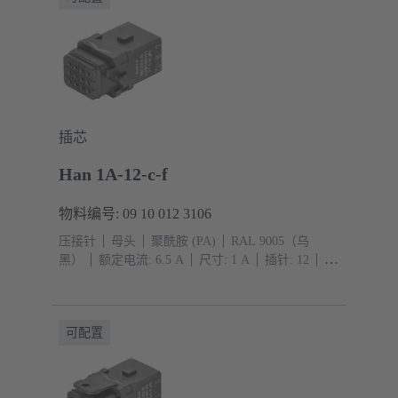
插芯
Han 1A-12-c-f
物料编号: 09 10 012 3106
压接针
母头
聚酰胺 (PA)
RAL 9005（乌
黑）
额定电流: ‌6.5 A
尺寸: 1 A
插针: 12
导
体截面积: 0.09 ... 0.52 mm²
单锁扣
可配置