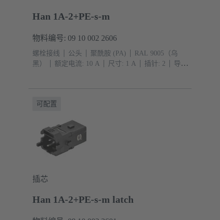
Han 1A-2+PE-s-m
物料编号: 09 10 002 2606
螺栓接线
公头
聚酰胺 (PA)
RAL 9005（乌
黑）
额定电流: ‌10 A
尺寸: 1 A
插针: 2
导体
截面积: 0.75 ... 1.5 mm²
铜合金
镀银
单锁扣
可配置
插芯
Han 1A-2+PE-s-m latch