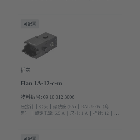
截面积: 0.14 ... 4 mm²
压入式连接
可配置
插芯
Han 1A-12-c-m
物料编号: 09 10 012 3006
压接针
公头
聚酰胺 (PA)
RAL 9005（乌
黑）
额定电流: ‌6.5 A
尺寸: 1 A
插针: 12
导
体截面积: 0.09 ... 0.52 mm²
单锁扣
可配置