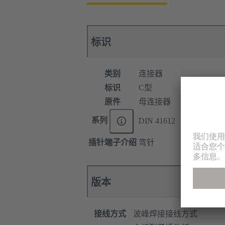
标识
类别
连接器
标识
C型
原件
母连接器
系列
DIN 41612
插针端子介绍
弯针
版本
接线方式
波峰焊接接线方式