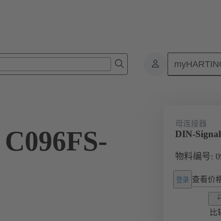
myHARTIN
板对板连接器
产品
主板到子插件板连接
09 03 296 2845
母连接器
 C096FS-
DIN-Signa
物料编号: 09 
查看价
登录
比