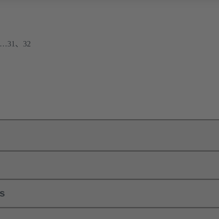
…31、32
ls