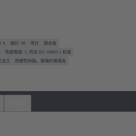
2 A
插针: 96
弯针
铜合金
端
性能等级: 1, 符合 IEC 60603-2 标准
固定法兰
热塑性树脂，玻璃纤维填充
分销商