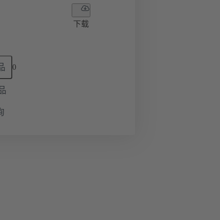
下载
品
0
品
询