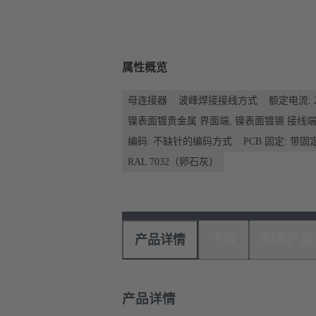
属性概览
母连接器
波峰焊接接线方式
额定电流: ‌
镍表面镀贵金属 界面端, 镍表面镀锡 接线
编码: 不缺针的编码方式
PCB 固定: 带
RAL 7032（卵石灰）
产品详情
下载
配套产品
产品详情