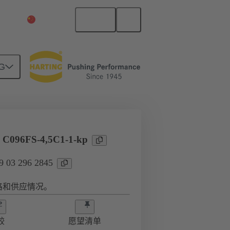
中文
中国大陆
G
l C096FS-4,5C1-1-kp
03 296 2845
格和供应情况。
较
愿望清单