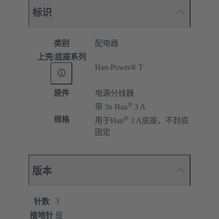
标识
类别
配电器
上壳/底座系列
Han-Power® T
原件
电源分线器
®
带 3x Han
3 A
®
规格
用于Han
3 A底座，不封底
固定
版本
3
针数
接地针
是