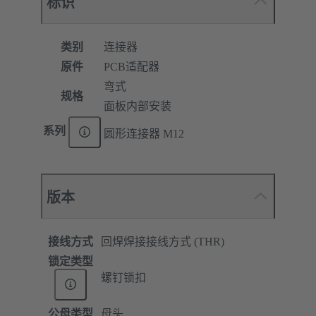
标识
类别
连接器
原件
PCB适配器
弯式
规格
面板内部安装
系列
圆形连接器 M12
版本
接线方式
回焊焊接接线方式 (THR)
锁定类型
螺钉锁扣
公母类型
母头