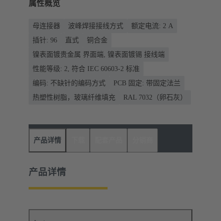
属性概览
母连接器
波峰焊接接线方式
额定电流: ‌2 A
插针: 96
直式
铜合金
镍表面镀贵金属 界面端, 镍表面镀锡 接线端
性能等级: 2, 符合 IEC 60603-2 标准
编码: 不缺针的编码方式
PCB 固定: 带固定法兰
热塑性树脂，玻璃纤维填充
RAL 7032（卵石灰）
产品详情
下载
配套产品
分销商
产品详情