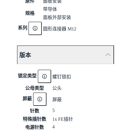
原件
面板安装
带导体
规格
面板外部安装
系列
圆形连接器 M12
版本
锁定类型
螺钉锁扣
公母类型
公头
屏蔽
屏蔽
5
针数
特殊插针数
1x FE插针
4
电源针数