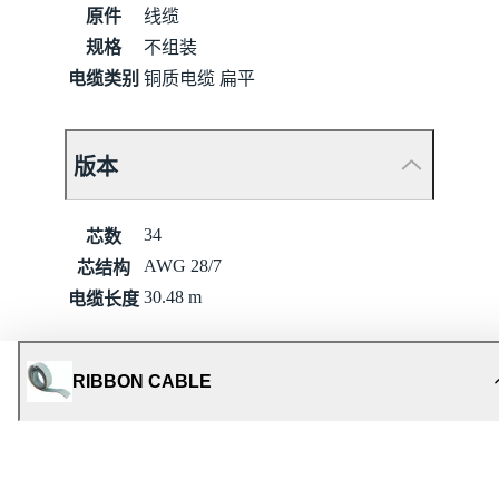
原件
线缆
规格
不组装
电缆类别
铜质电缆 扁平
版本
34
芯数
AWG 28/7
芯结构
30.48 m
电缆长度
RIBBON CABLE
技术参数
Material properties