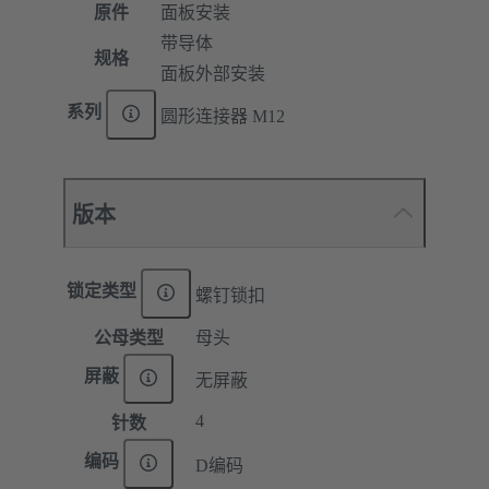
原件
面板安装
带导体
规格
面板外部安装
系列
圆形连接器 M12
版本
锁定类型
螺钉锁扣
公母类型
母头
屏蔽
无屏蔽
4
针数
编码
D编码