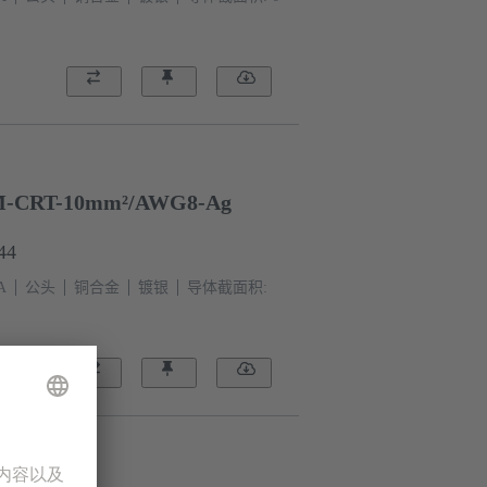
-CRT-10mm²/AWG8-Ag
44
A
公头
铜合金
镀银
导体截面积: