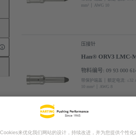
mm²
AWG 10
压接针
Han® ORV3 LMC-M
物料编号: 09 93 000 61
带保护端盖
额定电流: ≤32 
10 mm²
AWG 8
压接针