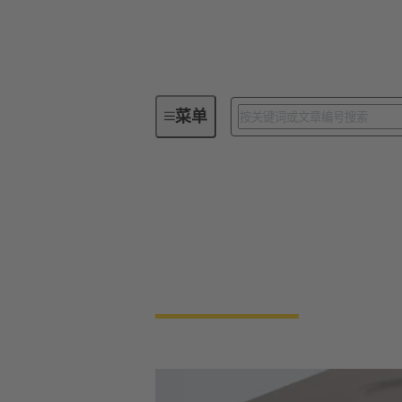
菜单
系列
Han® ORV3 功率
Han® ORV3 功率
功率更大 | 占地面积更小 | 组装简单快捷