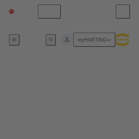
中国大陆
中文
首页
myHARTING
The key to modular,
scalable architectures
and high productivity
为什么有些机器制造商（OEM）和运营商比其
他运营商更成功？模块化方法的作用是什么，
为什么正确的接口很重要？我们将在研讨会上
讨论这些主题。