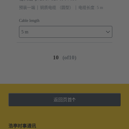
预装一端
铜质电缆 （圆型）
电缆长度: 5 m
Cable length
5 m
10
(of10)
返回页首
浩亭时事通讯