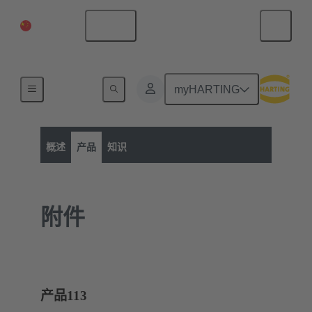
中国大陆
中文
myHARTING
产品类别
矩形连接器
Han-Modular® 模块化连接器
概述
产品
知识
附件
产品
113