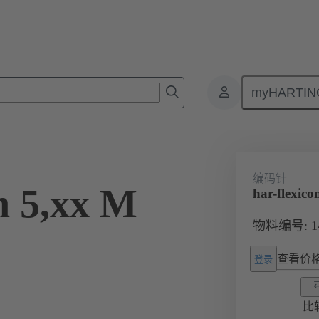
myHARTIN
1 000
编码针
n 5,xx M
har-flexico
物料编号: 14 
查看价
登录
比