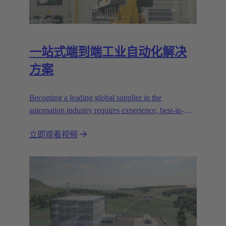
一站式端到端工业自动化解决
方案
Becoming a leading global supplier in the
automation industry requires experience, best-in-
class engineering and long-standing partnerships.
立即观看视频
That's what Wipro PARI stands for.