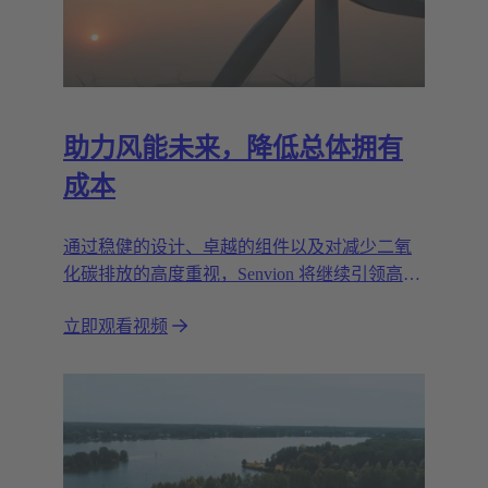
助力风能未来，降低总体拥有
成本
通过稳健的设计、卓越的组件以及对减少二氧
化碳排放的高度重视，Senvion 将继续引领高
效、可靠和可持续的风能解决方案。全电气时
立即观看视频
代（AES）得以成立的最重要基础之一。